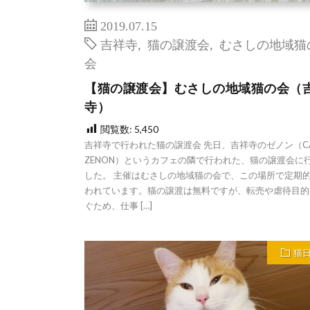
2019.07.15
吉祥寺
,
猫の譲渡会
,
むさしの地域猫
会
【猫の譲渡会】むさしの地域猫の会（
寺）
閲覧数:
5,450
吉祥寺で行われた猫の譲渡会 先日、吉祥寺のゼノン（CA
ZENON）というカフェの隣で行われた、猫の譲渡会に
した。 主催はむさしの地域猫の会で、この場所で定期
われています。猫の譲渡は無料ですが、転売や虐待目的
ぐため、仕事 […]
猫