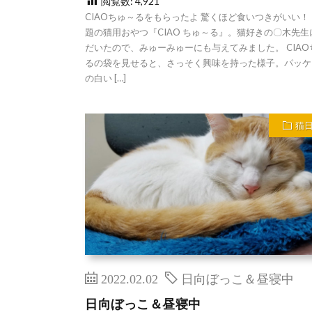
閲覧数:
4,921
CIAOちゅ～るをもらったよ 驚くほど食いつきがいい！
題の猫用おやつ『CIAO ちゅ～る』。猫好きの〇木先生
だいたので、みゅーみゅーにも与えてみました。 CIAO
るの袋を見せると、さっそく興味を持った様子。パッケ
の白い […]
猫
2022.02.02
日向ぼっこ＆昼寝中
日向ぼっこ＆昼寝中