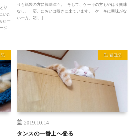
りも紙袋の方に興味津々。 そして、ケーキの方もやはり興味
 と話
なし。一応、においは嗅ぎに来ています。 ケーキに興味がな
にいた
い一方、箱 […]
ちゅー
ージ
日記
猫日記
2019.10.14
タンスの一番上へ登る