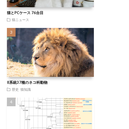
猫とPCケース 76台目
猫ニュース
8系統37種のネコ科動物
歴史
猫知識