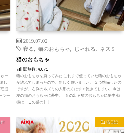
2019.07.02
寝る
,
猫のおもちゃ
,
じゃれる
,
ネズミ
猫のおもちゃ
閲覧数:
4,071
みゅー
猫のおもちゃを買ってみた これまで使っていた猫のおもちゃ
まし
が壊れてしまったので、新しく買いました。 ２つ準備したの
が旺盛
ですが、右側のネズミの人形の方はすぐ飽きてしまい、今は
ーラー
左の猫のおもちゃに夢中。 音の出る猫のおもちゃに夢中 特
徴は、この猫の […]
動作
猫日記