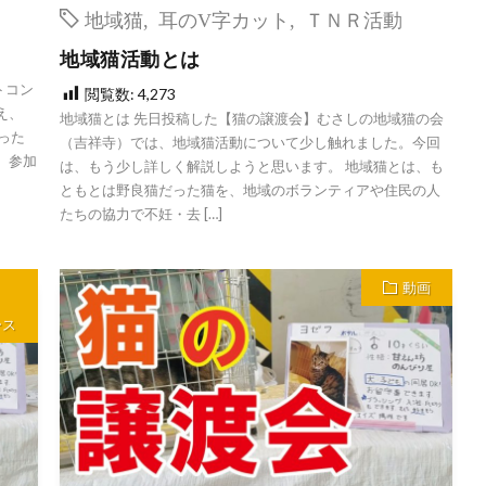
地域猫
,
耳のV字カット
,
ＴＮＲ活動
地域猫活動とは
トコン
閲覧数:
4,273
え、
地域猫とは 先日投稿した【猫の譲渡会】むさしの地域猫の会
った
（吉祥寺）では、地域猫活動について少し触れました。今回
、参加
は、もう少し詳しく解説しようと思います。 地域猫とは、も
ともとは野良猫だった猫を、地域のボランティアや住民の人
たちの協力で不妊・去 […]
動画
ース