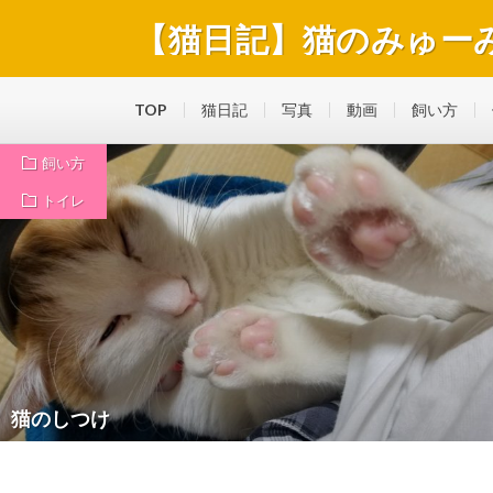
【猫日記】猫のみゅー
猫のみゅーみゅーくんの毎日を綴っています。好きな食
TOP
猫日記
写真
動画
飼い方
飼い方
トイレ
猫のしつけ