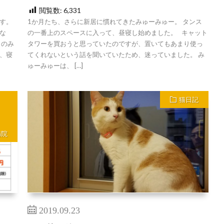
閲覧数:
6,331
す。
1か月たち、さらに新居に慣れてきたみゅーみゅー。 タンス
な
の一番上のスペースに入って、昼寝し始めました。 キャット
日のみ
タワーを買おうと思っていたのですが、置いてもあまり使っ
、寝
てくれないという話を聞いていたため、迷っていました。 み
ゅーみゅーは、 […]
猫日記
病院
2019.09.23