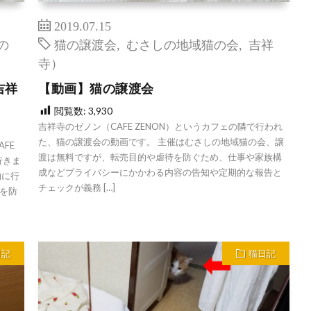
2019.07.15
の
猫の譲渡会
,
むさしの地域猫の会
,
吉祥
寺）
吉祥
【動画】猫の譲渡会
閲覧数:
3,930
吉祥寺のゼノン（CAFE ZENON）というカフェの隣で行われ
た、猫の譲渡会の動画です。 主催はむさしの地域猫の会、譲
FE
渡は無料ですが、転売目的や虐待を防ぐため、仕事や家族構
行きま
成などプライバシーにかかわる内容の告知や定期的な報告と
的に行
チェックが義務 […]
を防
日記
猫日記