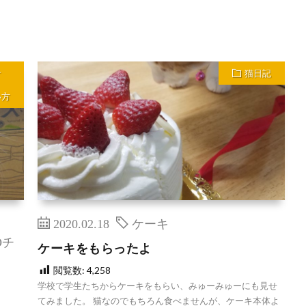
サ
猫日記
い方
2020.02.18
ケーキ
Oチ
ケーキをもらったよ
閲覧数:
4,258
学校で学生たちからケーキをもらい、みゅーみゅーにも見せ
てみました。 猫なのでもちろん食べませんが、ケーキ本体よ