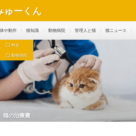
みゅーくん
べ物やおもちゃ、病気になって動物病院へ行ったことも。
体や動作
猫知識
動物病院
管理人と猫
猫ニュース
料金
動物病院
猫の治療費