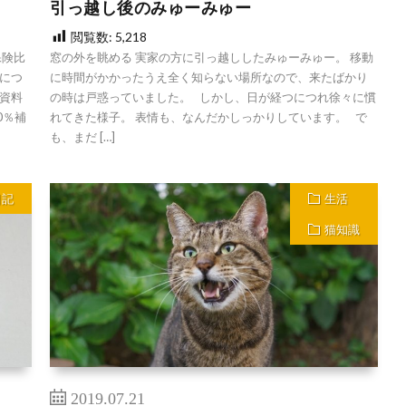
引っ越し後のみゅーみゅー
閲覧数:
5,218
保険比
窓の外を眺める 実家の方に引っ越ししたみゅーみゅー。 移動
につ
に時間がかかったうえ全く知らない場所なので、来たばかり
資料
の時は戸惑っていました。 しかし、日が経つにつれ徐々に慣
0％補
れてきた様子。 表情も、なんだかしっかりしています。 で
も、まだ […]
日記
生活
猫知識
2019.07.21