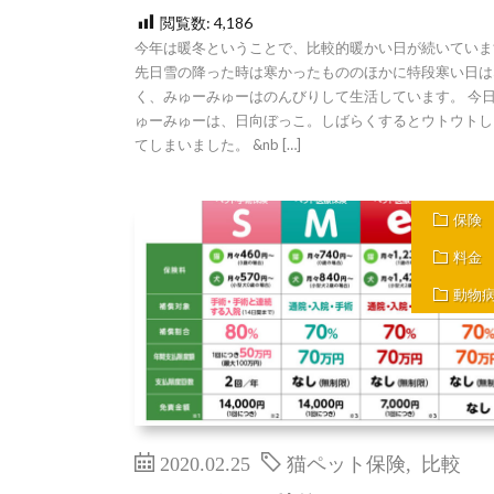
閲覧数:
4,186
今年は暖冬ということで、比較的暖かい日が続いていま
先日雪の降った時は寒かったもののほかに特段寒い日は
く、みゅーみゅーはのんびりして生活しています。 今
ゅーみゅーは、日向ぼっこ。しばらくするとウトウトし
てしまいました。 &nb […]
保険
料金
動物
2020.02.25
猫ペット保険
,
比較