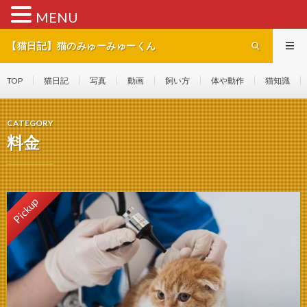
MENU
【猫日記】猫のみゅーみゅーくん
TOP
猫日記
写真
動画
飼い方
体や動作
猫知識
CATEGORY
料金
Pickup