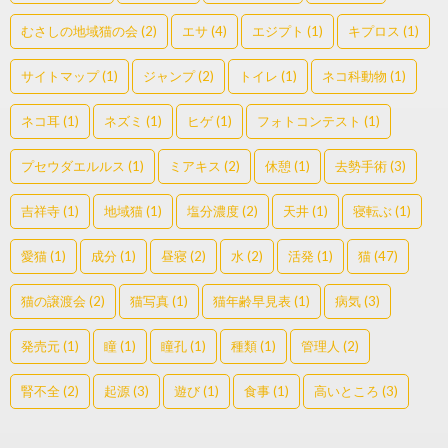
むさしの地域猫の会
(2)
エサ
(4)
エジプト
(1)
キプロス
(1)
サイトマップ
(1)
ジャンプ
(2)
トイレ
(1)
ネコ科動物
(1)
ネコ耳
(1)
ネズミ
(1)
ヒゲ
(1)
フォトコンテスト
(1)
プセウダエルルス
(1)
ミアキス
(2)
休憩
(1)
去勢手術
(3)
吉祥寺
(1)
地域猫
(1)
塩分濃度
(2)
天井
(1)
寝転ぶ
(1)
愛猫
(1)
成分
(1)
昼寝
(2)
水
(2)
活発
(1)
猫
(47)
猫の譲渡会
(2)
猫写真
(1)
猫年齢早見表
(1)
病気
(3)
発売元
(1)
瞳
(1)
瞳孔
(1)
種類
(1)
管理人
(2)
腎不全
(2)
起源
(3)
遊び
(1)
食事
(1)
高いところ
(3)