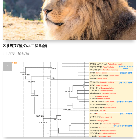
8系統37種のネコ科動物
歴史
猫知識