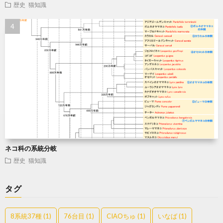
歴史
猫知識
ネコ科の系統分岐
歴史
猫知識
タグ
8系統37種
(1)
76台目
(1)
CIAOちゅ
(1)
いなば
(1)