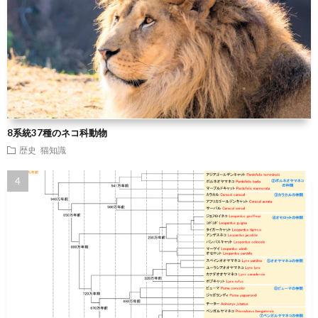
8系統37種のネコ科動物
歴史
猫知識