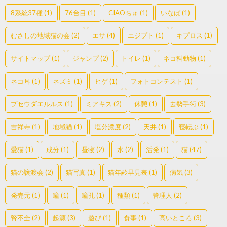
8系統37種
(1)
76台目
(1)
CIAOちゅ
(1)
いなば
(1)
むさしの地域猫の会
(2)
エサ
(4)
エジプト
(1)
キプロス
(1)
サイトマップ
(1)
ジャンプ
(2)
トイレ
(1)
ネコ科動物
(1)
ネコ耳
(1)
ネズミ
(1)
ヒゲ
(1)
フォトコンテスト
(1)
プセウダエルルス
(1)
ミアキス
(2)
休憩
(1)
去勢手術
(3)
吉祥寺
(1)
地域猫
(1)
塩分濃度
(2)
天井
(1)
寝転ぶ
(1)
愛猫
(1)
成分
(1)
昼寝
(2)
水
(2)
活発
(1)
猫
(47)
猫の譲渡会
(2)
猫写真
(1)
猫年齢早見表
(1)
病気
(3)
発売元
(1)
瞳
(1)
瞳孔
(1)
種類
(1)
管理人
(2)
腎不全
(2)
起源
(3)
遊び
(1)
食事
(1)
高いところ
(3)