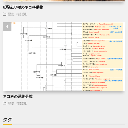
8系統37種のネコ科動物
歴史
猫知識
ネコ科の系統分岐
歴史
猫知識
タグ