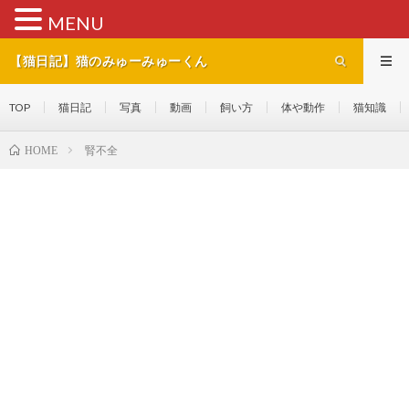
MENU
【猫日記】猫のみゅーみゅーくん
TOP
猫日記
写真
動画
飼い方
体や動作
猫知識
腎不全
HOME