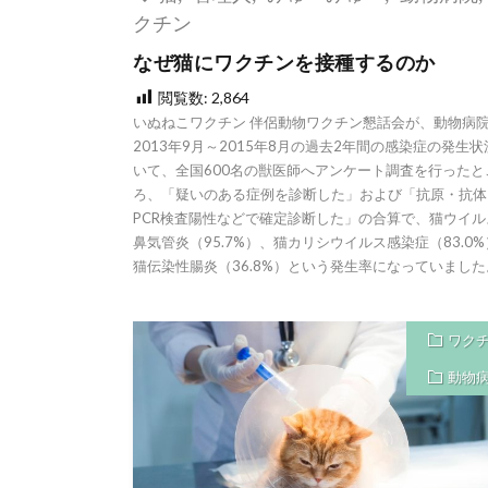
クチン
なぜ猫にワクチンを接種するのか
閲覧数:
2,864
いぬねこワクチン 伴侶動物ワクチン懇話会が、動物病
2013年9月～2015年8月の過去2年間の感染症の発生
いて、全国600名の獣医師へアンケート調査を行ったと
ろ、「疑いのある症例を診断した」および「抗原・抗体
PCR検査陽性などで確定診断した」の合算で、猫ウイル
鼻気管炎（95.7%）、猫カリシウイルス感染症（83.0
猫伝染性腸炎（36.8%）という発生率になっていました
ワク
動物