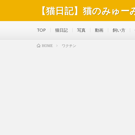
【猫日記】猫のみゅー
猫のみゅーみゅーくんの毎日を綴っています。好きな食
TOP
猫日記
写真
動画
飼い方
ワクチン
HOME