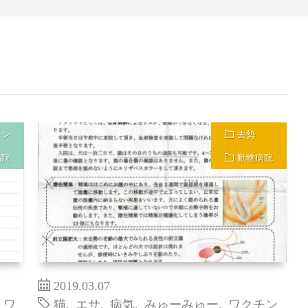
チン
去勢
病院
動物病院
2019.03.07
,
ワ
猫
,
エサ
,
病気
,
みゅーみゅー
,
ワクチン