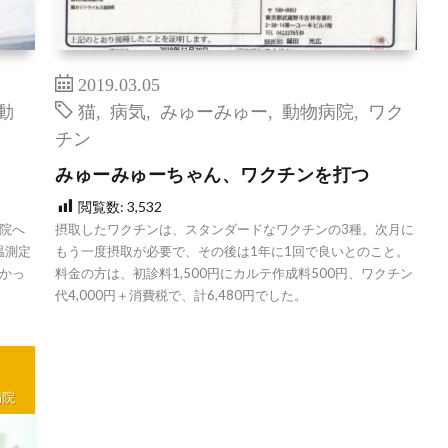
2019.03.05
動
猫
,
病気
,
みゅーみゅー
,
動物病院
,
ワク
チン
みゅーみゅーちゃん、ワクチンを打つ
閲覧数:
3,532
院へ
摂取したワクチンは、スタンダードなワクチンの3種。次月に
温測定
もう一度摂取が必要で、その後は1年に1回で良いとのこと。
かっ
料金の方は、初診料1,500円にカルテ作成料500円、ワクチン
代4,000円＋消費税で、計6,480円でした。
病院