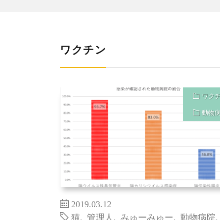
ワクチン
ワク
動物
2019.03.12
猫
,
管理人
,
みゅーみゅー
,
動物病院