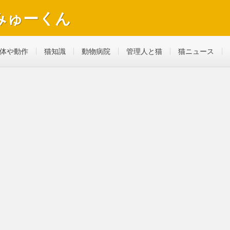
みゅーくん
べ物やおもちゃ、病気になって動物病院へ行ったことも。
体や動作
猫知識
動物病院
管理人と猫
猫ニュース