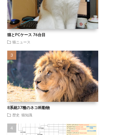
猫とPCケース 76台目
猫ニュース
8系統37種のネコ科動物
歴史
猫知識