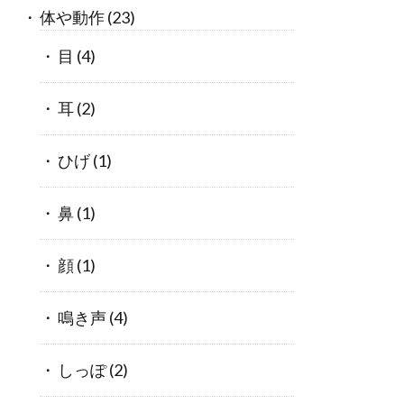
体や動作
(23)
目
(4)
耳
(2)
ひげ
(1)
鼻
(1)
顔
(1)
鳴き声
(4)
しっぽ
(2)