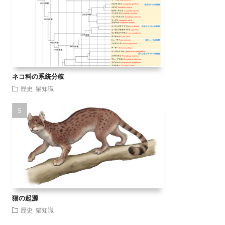
ネコ科の系統分岐
歴史
猫知識
猫の起源
歴史
猫知識