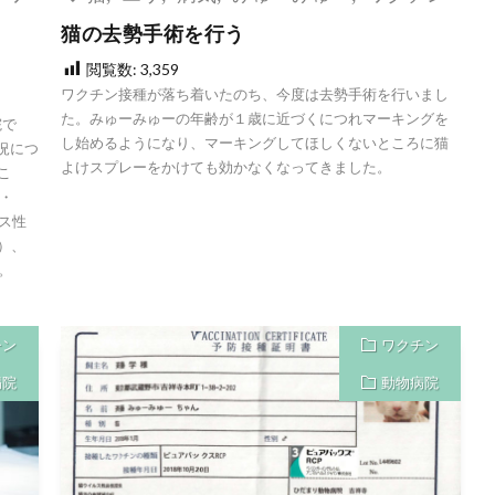
猫の去勢手術を行う
閲覧数:
3,359
ワクチン接種が落ち着いたのち、今度は去勢手術を行いまし
た。みゅーみゅーの年齢が１歳に近づくにつれマーキングを
院で
し始めるようになり、マーキングしてほしくないところに猫
状況につ
よけスプレーをかけても効かなくなってきました。
こ
・
ス性
%）、
。
チン
ワクチン
病院
動物病院