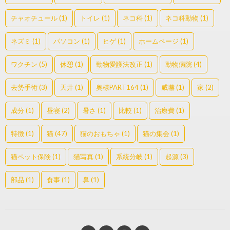
チャオチュール
(1)
トイレ
(1)
ネコ科
(1)
ネコ科動物
(1)
ネズミ
(1)
パソコン
(1)
ヒゲ
(1)
ホームページ
(1)
ワクチン
(5)
休憩
(1)
動物愛護法改正
(1)
動物病院
(4)
去勢手術
(3)
天井
(1)
奥様PART164
(1)
威嚇
(1)
家
(2)
成分
(1)
昼寝
(2)
暑さ
(1)
比較
(1)
治療費
(1)
特徴
(1)
猫
(47)
猫のおもちゃ
(1)
猫の集会
(1)
猫ペット保険
(1)
猫写真
(1)
系統分岐
(1)
起源
(3)
部品
(1)
食事
(1)
鼻
(1)