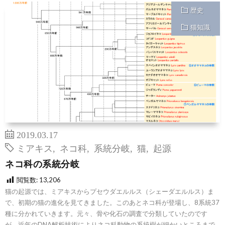
歴史
猫知識
2019.03.17
ミアキス
,
ネコ科
,
系統分岐
,
猫
,
起源
ネコ科の系統分岐
閲覧数:
13,206
猫の起源では、ミアキスからプセウダエルルス（シェーダエルルス）ま
で、初期の猫の進化を見てきました。このあとネコ科が登場し、8系統37
種に分かれていきます。元々、骨や化石の調査で分類していたのです
が、近年のDNA解析技術によりネコ科動物の系統樹が細かいところまで