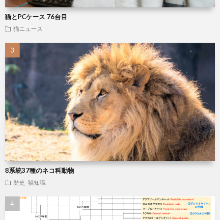
猫とPCケース 76台目
猫ニュース
8系統37種のネコ科動物
歴史
猫知識