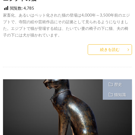
閲覧数:
4,785
家畜化、あるいはペット化された猫の登場は4,000年～3,500年前のエジ
プトで、寺院の絵や芸術作品にその証拠として見られるようになりまし
た。エジプトで猫が登場する絵は、たいてい妻の椅子の下に猫、夫の椅
子の下には犬が描かれています。
続きを読む
歴史
猫知識