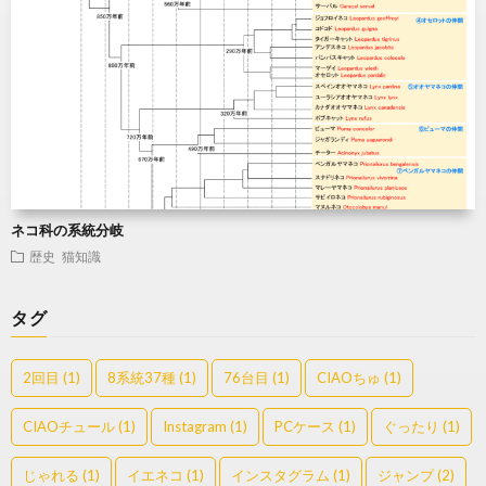
ネコ科の系統分岐
歴史
猫知識
タグ
2回目
(1)
8系統37種
(1)
76台目
(1)
CIAOちゅ
(1)
CIAOチュール
(1)
Instagram
(1)
PCケース
(1)
ぐったり
(1)
じゃれる
(1)
イエネコ
(1)
インスタグラム
(1)
ジャンプ
(2)