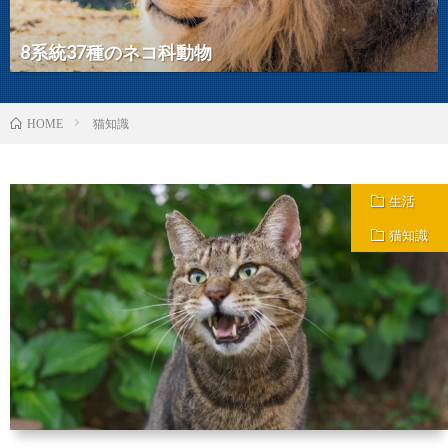
8系統37種のネコ科動物
猫知識
HOME
生活
猫知識