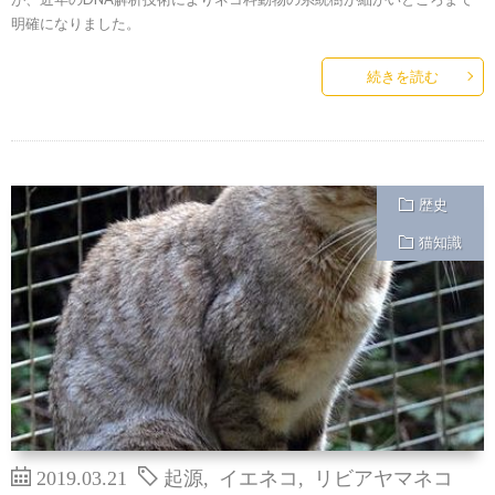
明確になりました。
続きを読む
歴史
猫知識
2019.03.21
起源
,
イエネコ
,
リビアヤマネコ