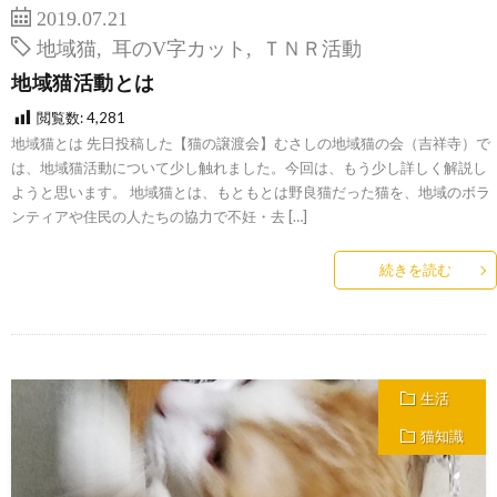
2019.07.21
地域猫
,
耳のV字カット
,
ＴＮＲ活動
地域猫活動とは
閲覧数:
4,281
地域猫とは 先日投稿した【猫の譲渡会】むさしの地域猫の会（吉祥寺）で
は、地域猫活動について少し触れました。今回は、もう少し詳しく解説し
ようと思います。 地域猫とは、もともとは野良猫だった猫を、地域のボラ
ンティアや住民の人たちの協力で不妊・去 […]
続きを読む
生活
猫知識