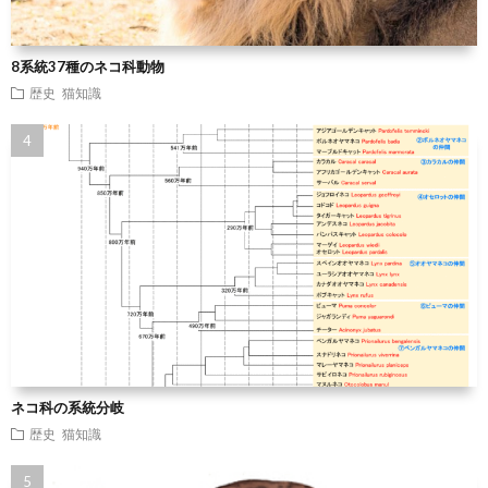
8系統37種のネコ科動物
歴史
猫知識
ネコ科の系統分岐
歴史
猫知識