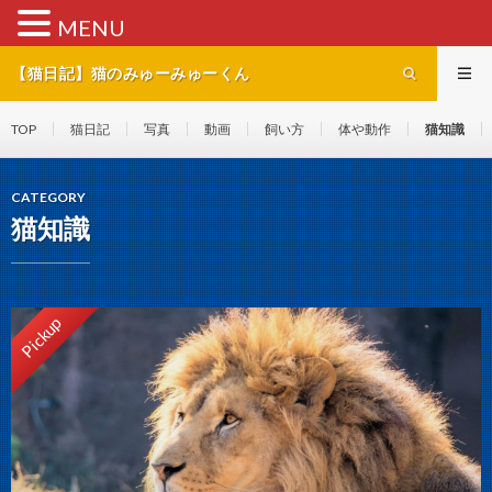
MENU
【猫日記】猫のみゅーみゅーくん
TOP
猫日記
写真
動画
飼い方
体や動作
猫知識
CATEGORY
猫知識
Pickup