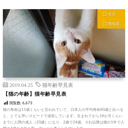
生活
猫知識
2019.04.25
猫年齢早見表
【猫の年齢】猫年齢早見表
閲覧数:
6,673
猫の寿命は15歳くらいと言われていて、日本人の平均寿命80歳と比べる
と、とても早いスピードで成長しています。生まれてから18か月くらい
までに人間の成人（20歳）になり、2歳で24歳、それ以降は猫の1年で人