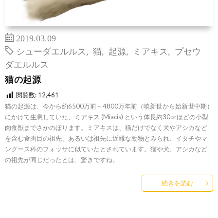
2019.03.09
シューダエルルス
,
猫
,
起源
,
ミアキス
,
プセウ
ダエルルス
猫の起源
閲覧数:
12,461
猫の起源は、今から約6500万前～4800万年前（暁新世から始新世中期）
にかけて生息していた、ミアキス (Miacis) という体長約30㎝ほどの小型
肉食獣までさかのぼります。ミアキスは、猫だけでなく犬やアシカなど
を含む食肉目の祖先、あるいは祖先に近縁な動物とみられ、イタチやマ
ングース科のフォッサに似ていたとされています。猫や犬、アシカなど
の祖先が同じだったとは、驚きですね。
続きを読む