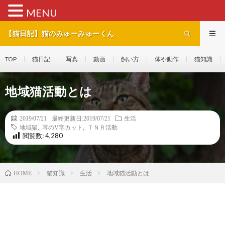
MENU
【猫日記】猫のみゅーみゅーくん
TOP
猫日記
写真
動画
飼い方
体や動作
猫知識
地域猫活動とは
2019/07/21
最終更新日:2019/07/21
生活
地域猫
,
耳のV字カット
,
ＴＮＲ活動
閲覧数:
4,280
猫知識
生活
地域猫活動とは
HOME