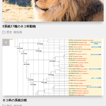
8系統37種のネコ科動物
歴史
猫知識
ネコ科の系統分岐
歴史
猫知識