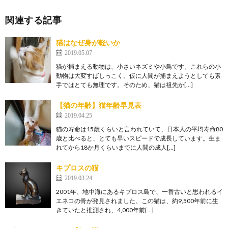
関連する記事
猫はなぜ身が軽いか
2019.05.07
猫が捕まえる動物は、小さいネズミや小鳥です。これらの小
動物は大変すばしっこく、仮に人間が捕まえようとしても素
手ではとても無理です。そのため、猫は祖先か[…]
【猫の年齢】猫年齢早見表
2019.04.25
猫の寿命は15歳くらいと言われていて、日本人の平均寿命80
歳と比べると、とても早いスピードで成長しています。生ま
れてから18か月くらいまでに人間の成人[…]
キプロスの猫
2019.03.24
2001年、地中海にあるキプロス島で、一番古いと思われるイ
エネコの骨が発見されました。この猫は、約9,500年前に生
きていたと推測され、4,000年前[…]