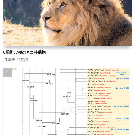
8系統37種のネコ科動物
歴史
猫知識