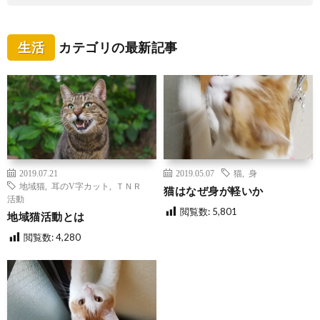
生活
カテゴリの最新記事
2019.07.21
2019.05.07
猫
,
身
地域猫
,
耳のV字カット
,
ＴＮＲ
猫はなぜ身が軽いか
活動
閲覧数:
5,801
地域猫活動とは
閲覧数:
4,280