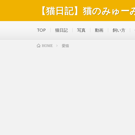
【猫日記】猫のみゅー
猫のみゅーみゅーくんの毎日を綴っています。好きな食
TOP
猫日記
写真
動画
飼い方
愛猫
HOME