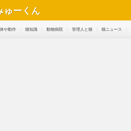
みゅーくん
べ物やおもちゃ、病気になって動物病院へ行ったことも。
体や動作
猫知識
動物病院
管理人と猫
猫ニュース