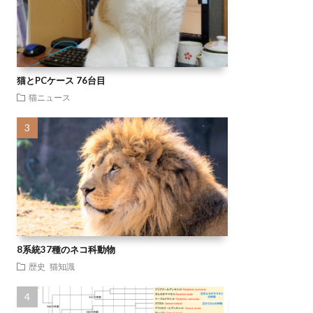
猫とPCケース 76台目
猫ニュース
8系統37種のネコ科動物
歴史
猫知識