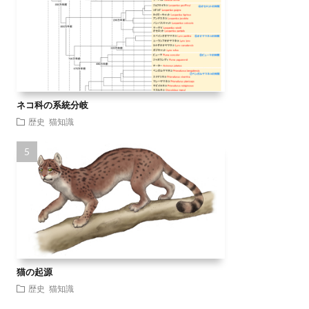
ネコ科の系統分岐
歴史
猫知識
猫の起源
歴史
猫知識