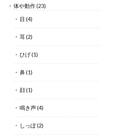
体や動作
(23)
目
(4)
耳
(2)
ひげ
(1)
鼻
(1)
顔
(1)
鳴き声
(4)
しっぽ
(2)