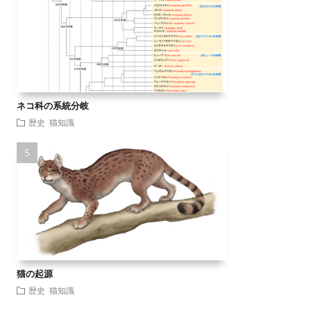
ネコ科の系統分岐
歴史
猫知識
猫の起源
歴史
猫知識