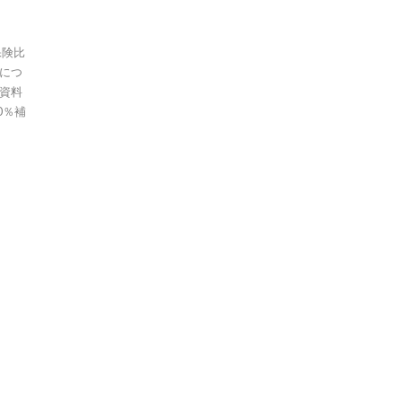
保険比
につ
資料
0％補