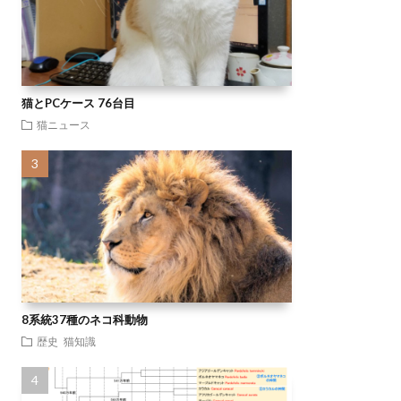
猫とPCケース 76台目
猫ニュース
8系統37種のネコ科動物
歴史
猫知識