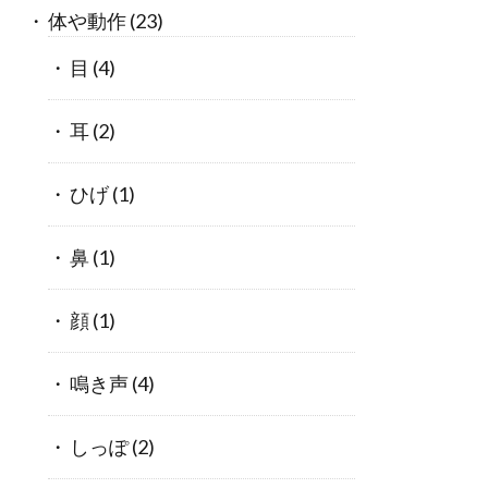
体や動作
(23)
目
(4)
耳
(2)
ひげ
(1)
鼻
(1)
顔
(1)
鳴き声
(4)
しっぽ
(2)