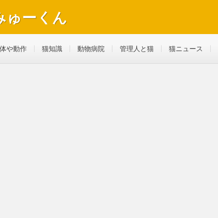
みゅーくん
べ物やおもちゃ、病気になって動物病院へ行ったことも。
体や動作
猫知識
動物病院
管理人と猫
猫ニュース